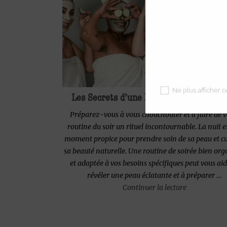
Ne plus afficher 
Les Secrets d’une Nuit de Beauté Parfa
Préparez-vous à vous chouchouter et à faire de v
routine du soir un rituel incontournable. La nuit e
moment propice pour prendre soin de sa peau et cu
sa beauté naturelle. Une routine de soirée bien org
et adaptée à vos besoins spécifiques peut vous aid
révéler une peau éclatante et à préparer …
de « Les Sec
Continuer la lecture