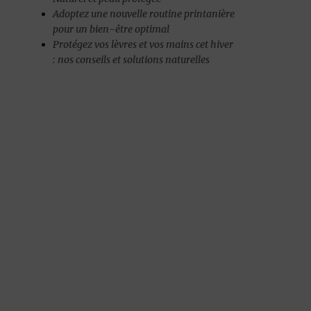
Adoptez une nouvelle routine printanière
pour un bien-être optimal
Protégez vos lèvres et vos mains cet hiver
: nos conseils et solutions naturelles
e de soin visage : Spécial peau séborrhéique (peau « grasse ») »