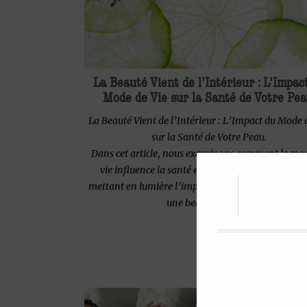
La Beauté Vient de l’Intérieur : L’Impac
Mode de Vie sur la Santé de Votre Pea
La Beauté Vient de l’Intérieur : L’Impact du Mode 
sur la Santé de Votre Peau.
Dans cet article, nous examinons comment le mo
vie influence la santé et l’apparence de votre pe
mettant en lumière l’importance de soins interne
une beauté durable.