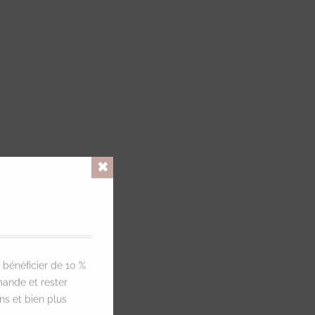
S
Close
 bénéficier de 10 %
ande et rester
ns et bien plus