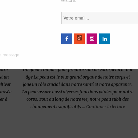
encore.
ce message
ite
La peau et son évolution à travers les âges
otre
Un guide complet pour prendre soin de votre peau à tout
st un
âge La peau est le plus grand organe de notre corps et
ltiver
joue un rôle crucial dans notre santé et notre apparence.
anisée
La peau assure aussi diverses fonctions vitales pour notre
er à
corps. Tout au long de notre vie, notre peau subit des
de « La
changements significatifs …
Continuer la lecture
rets d’une Nuit de Beauté Parfaite »