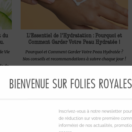
t du
L’Essentiel de l’Hydratation : Pourquoi et
u.
Comment Garder Votre Peau Hydratée !
de Vie
Pourquoi et Comment Garder Votre Peau Hydratée ?
Nos conseils et recommandations à suivre chaque jour !
de de
au,
BIENVENUE SUR FOLIES ROYALE
s pour
Inscrivez-vous à notre newsletter pour
de réduction sur votre première comm
informé(e) de nos actualités, promotio