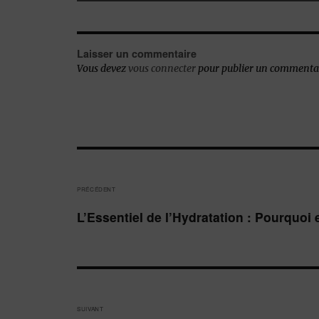
Laisser un commentaire
Vous devez
vous connecter
pour publier un commentai
Navigation
de
PRÉCÉDENT
l’article
Publication
L’Essentiel de l’Hydratation : Pourquo
précédente :
SUIVANT