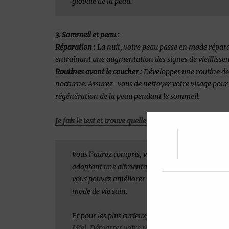
globale de la peau.
3. Sommeil et peau :
Réparation :
La nuit, votre peau passe en mode répara
entraînant une augmentation des signes de vieillissem
Routines avant le coucher :
Développer une routine de 
nocturne. Assurez-vous de nettoyer votre visage pour 
régénération de la peau pendant le sommeil.
Je fais le test et trouve quelle est ma routine ici
Vous l’aurez compris, votre mode de vie a un imp
adoptant une alimentation saine, en restant act
vous pouvez améliorer significativement la vitali
mode de vie sain.
Et pour les plus curieux, nous vous proposons d
Miel
,
Démarrer votre routine nuit avec de la prop