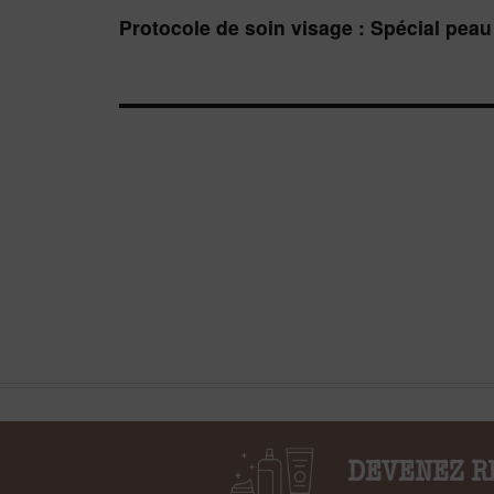
Publication
Protocole de soin visage : Spécial peau
suivante :
DEVENEZ R