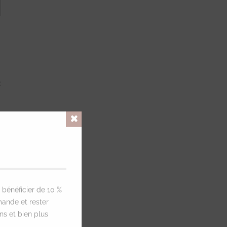
a
S
Close
 bénéficier de 10 %
ande et rester
ns et bien plus