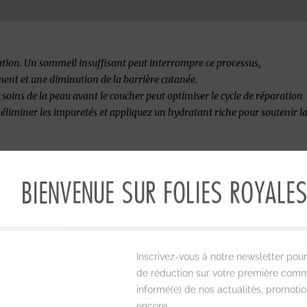
tion. Un sommeil insuffisant peut interrompre ce processus,
ent et une diminution de la barrière cutanée.
soins de la peau avant le coucher peut optimiser le cycle de réparation
éliminer les impuretés et appliquez un hydratant riche pour soutenir l
BIENVENUE SUR FOLIES ROYALE
act profond sur la santé et l’apparence de votre peau. En
if et en veillant à obtenir suffisamment de sommeil réparateur,
té de votre peau. Rappelez-vous, une peau saine est le reflet d’un
Inscrivez-vous à notre newsletter pour
de réduction sur votre première comm
e découvrir concrètement ce que nous vous proposons !
Mangez du
informé(e) de nos actualités, promotio
olis
et
Chouchoutez votre peau après une exposition au soleil
!
encore.