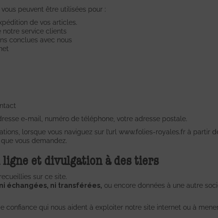
vous peuvent être utilisées pour :
pédition de vos articles.
 notre service clients
ons conclues avec nous
net
ntact
adresse e-mail, numéro de téléphone, votre adresse postale.
ons, lorsque vous naviguez sur l’url www.folies-royales.fr à partir de
age que vous demandez.
ligne et divulgation à des tiers
cueillies sur ce site.
ni échangées, ni transférées,
ou encore données à une autre socié
e confiance qui nous aident à exploiter notre site internet ou à mene