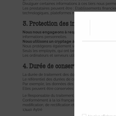
Divulguer certaines informations à ces tiers nous perm
Les prestataires peuvent être : Etablissements financier
technologiques, plateformes marketing...
3. Protection des informations
Nous nous engageons à respecter la confidential
informations personnelles.
Nous utilisons un cryptage à la pointe de la techn
Nous protégeons également vos informations hors lign
Seuls les employés, qui ont besoin d’effectuer un travail
Les ordinateurs et serveurs utilisés pour stocker des i
4. Durée de conservation des donné
La durée de traitement des données doit être celle prév
Le référentiel des durées de conservation des données 
Par exemple, les données des clients sont conservées
Elles peuvent être conservées à des fins de prospect
Le Responsable du traitement s'engage à respecter la c
Conformément à la loi française n° 78-17, en date du 6 ja
modification, de rectification et de suppression en utili
17440 Aytré