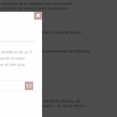
e inscription et en réalisant une commande.
urnisseurs de service client, de services
S
Close
 de sécurité pour préserver la sécurité de vos
, ont accès aux informations personnelles identifiables.
 bénéficier de 10 %
nnement sécurisé.
ande et rester
ns et bien plus
onnées
tte relation commerciale.
e vos droits.
ertés, vous pouvez exercer vos droits d'accès, de
resse suivante: Folies Royales - 15 rue Le Verrier -