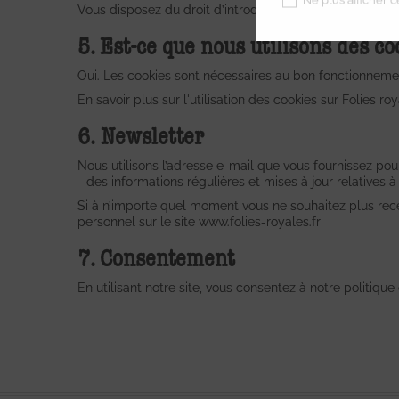
Ne plus afficher 
Vous disposez du droit d’introduire une plainte auprès d
5. Est-ce que nous utilisons des co
Oui. Les cookies sont nécessaires au bon fonctionnemen
En savoir plus sur l'utilisation des cookies sur Folies ro
6. Newsletter
Nous utilisons l’adresse e-mail que vous fournissez pou
- des informations régulières et mises à jour relatives 
Si à n’importe quel moment vous ne souhaitez plus rec
personnel sur le site www.folies-royales.fr
7. Consentement
En utilisant notre site, vous consentez à notre politique 