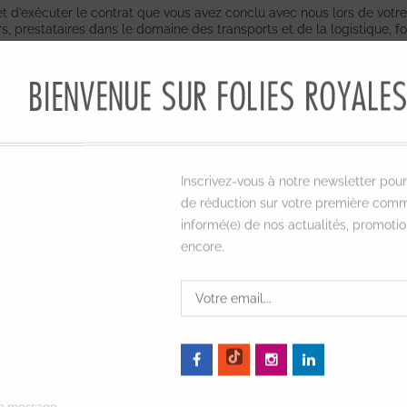
et d’exécuter le contrat que vous avez conclu avec nous lors de votr
s, prestataires dans le domaine des transports et de la logistique, fo
BIENVENUE SUR FOLIES ROYALE
ité de vos données
et nous mettons en œuvre une variété de mesures
ologie
pour protéger les informations sensibles transmises en ligne.
e.
 spécifique (par exemple, la facturation ou le service à la clientèle)
Inscrivez-vous à notre newsletter pour
nformations personnelles identifiables sont conservés dans un enviro
de réduction sur votre première comm
informé(e) de nos actualités, promotio
es et droits relatifs à la protection des d
encore.
ue par la loi en vigueur.
est consultable sur le site de la CNIL
www.cnil.fr
 pendant le temps de la relation commerciale.
ion commerciale au maximum pendant 3 ans à compter de la fin de ce
onfidentialité de vos données personnelles et à garantir l'exercice d
nvier 1978 modifiée, relative à l'informatique, aux fichiers et aux lib
sant le
formulaire de contact
ou en contactant Folies Royales à l’ad