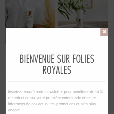
Close
Soin exfoliant visage au miel
Soin contour des yeux à la
BIENVENUE SUR FOLIES
bio français- 100 ml
gelée royale bio française
-...
ROYALES
26,90 €
52,90 €
Inscrivez-vous à notre newsletter pour bénéficier de 10 %
de réduction sur votre première commande et rester
informé(e) de nos actualités, promotions et bien plus
NOS ENGAGEMENTS
encore.