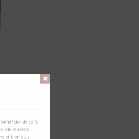
S
Close
 bénéficier de 10 %
ande et rester
ns et bien plus