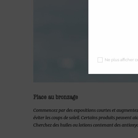
Ne plus afficher 
Place au bronzage
Commencez par des expositions courtes et augmentez p
éviter les coups de soleil. Certains produits peuvent a
Cherchez des huiles ou lotions contenant des antiox