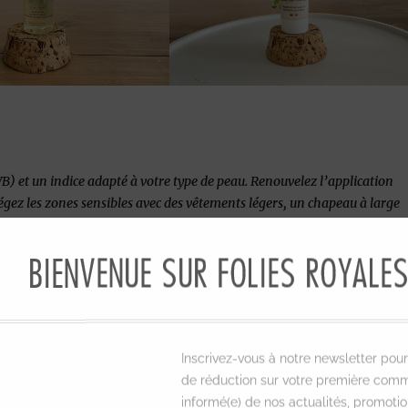
B) et un indice adapté à votre type de peau. Renouvelez l’application
égez les zones sensibles avec des vêtements légers, un chapeau à large
l peut être très fort, surtout entre 10h et 16h.
à vous proposer, mais n’hésitez pas à vous orienter vers de jolies
BIENVENUE SUR FOLIES ROYALE
éans!
Inscrivez-vous à notre newsletter pour
de réduction sur votre première comm
informé(e) de nos actualités, promotio