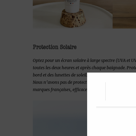
Protection Solaire
Optez pour un écran solaire à large spectre (UVA et UV
toutes les deux heures et après chaque baignade. Prot
bord et des lunettes de soleil. N’oubliez pas que le solei
Nous n’avons pas de protection solaire dans la gamme 
marques françaises, efficaces et respectueuses des oc