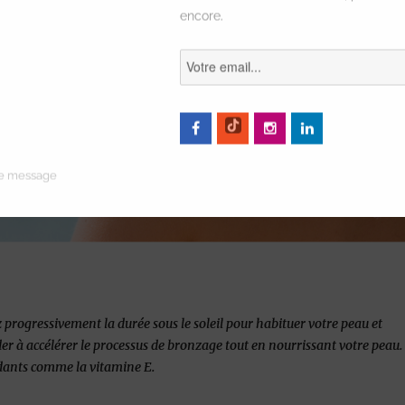
encore.
ce message
rogressivement la durée sous le soleil pour habituer votre peau et
ider à accélérer le processus de bronzage tout en nourrissant votre peau.
ydants comme la vitamine E.