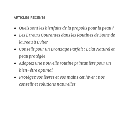
E
E
PRÉ
SU
CÉD
VA
ARTICLES RÉCENTS
ENT
TE
Quels sont les bienfaits de la propolis pour la peau ?
E
Les Erreurs Courantes dans les Routines de Soins de
la Peau à Éviter
Conseils pour un Bronzage Parfait : Éclat Naturel et
peau protégée
Adoptez une nouvelle routine printanière pour un
bien-être optimal
Protégez vos lèvres et vos mains cet hiver : nos
conseils et solutions naturelles